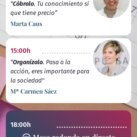
“
Cóbralo
. Tu conocimiento sí
que tiene precio”
Marta Caus
15:00h
“
Organízalo
. Pasa a la
acción, eres importante para
la sociedad"
Mª Carmen Sáez
18:00h
Mesa redonda en directo